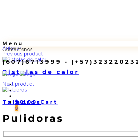
Menu
Anterior
Contáctenos
Previous product
(607)6713999 - (+57)32322023
Pistolas de calor
Next product
Taladros
$
0.00
Cart
0
Pulidoras