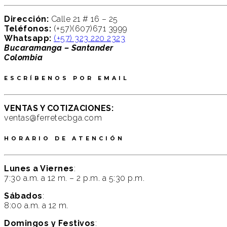
Dirección:
Calle 21 # 16 – 25
Teléfonos:
(+57)(607)671 3999
Whatsapp:
(+57) 323 220 2323
Bucaramanga – Santander
Colombia
ESCRÍBENOS POR EMAIL
VENTAS Y COTIZACIONES:
ventas@ferretecbga.com
HORARIO DE ATENCIÓN
Lunes a Viernes
:
7:30 a.m. a 12 m. – 2 p.m. a 5:30 p.m.
Sábados
:
8:00 a.m. a 12 m.
Domingos y Festivos
: